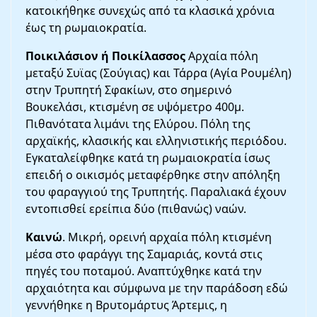
κατοικήθηκε συνεχώς από τα κλασικά χρόνια
έως τη ρωμαιοκρατία.
Ποικιλάσιον ή Ποικίλασσος
Αρχαία πόλη
μεταξύ Συϊας (Σούγιας) και Τάρρα (Αγία Ρουμέλη)
στην Τρυπητή Σφακίων, στο σημερινό
Βουκελάσι, κτισμένη σε υψόμετρο 400μ.
Πιθανότατα λιμάνι της Ελύρου. Πόλη της
αρχαϊκής, κλασικής και ελληνιστικής περιόδου.
Εγκαταλείφθηκε κατά τη ρωμαιοκρατία ίσως
επειδή ο οικισμός μεταφέρθηκε στην απόληξη
του φαραγγιού της Τρυπητής. Παραλιακά έχουν
εντοπισθεί ερείπια δύο (πιθανώς) ναών.
Καινώ
. Μικρή, ορεινή αρχαία πόλη κτισμένη
μέσα στο φαράγγι της Σαμαριάς, κοντά στις
πηγές του ποταμού. Αναπτύχθηκε κατά την
αρχαιότητα και σύμφωνα με την παράδοση εδώ
γεννήθηκε η Βρυτομάρτυς Άρτεμις, η