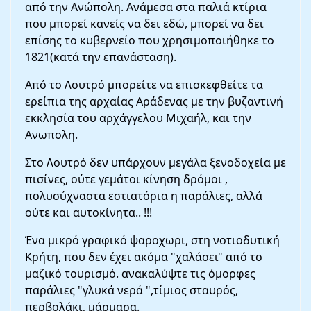
από την Aνώπολη. Ανάμεσα στα παλιά κτίρια
που μπορεί κανείς να δει εδώ, μπορεί να δει
επίσης το κυβερνείο που χρησιμοποιήθηκε το
1821(κατά την επανάσταση).
Από το Λουτρό μπορείτε να επισκεφθείτε τα
ερείπια της αρχαίας Aράδενας με την βυζαντινή
εκκλησία του αρχάγγελου Μιχαήλ, και την
Aνωπολη.
Στο Λουτρό δεν υπάρχουν μεγάλα ξενοδοχεία με
πισίνες, ούτε γεμάτοι κίνηση δρόμοι ,
πολυσύχναστα εστιατόρια η παράλιες, αλλά
ούτε και αυτοκίνητα.. !!!
Ένα μικρό γραφικό ψαρoχωρι, στη νοτιοδυτική
Κρήτη, που δεν έχει ακόμα "χαλάσει" από το
μαζικό τουρισμό. ανακαλύψτε τις όμορφες
παράλιες "γλυκά νερά ",τίμιος σταυρός,
περβολάκι, μάρμαρα.