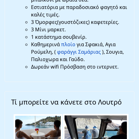
Εστιατόρια με παραδοσιακό φαγητό και
καλές τιμές.
3 Όμορφες(γουστόζικες) καφετερίες.
3 Μίνι μαρκετ.
1 κατάστημα σουβενίρ.
Καθημερινά
πλοίο
για Σφακιά, Αγια
Ρούμελη, (
φαράγγι Σαμάριας
), Σουγια,
Παλιοχωρα και Γαύδο.
Δωρεάν wifi Πρόσβαση στο ιντερνετ.
Τί μπορείτε να κάνετε στο Λουτρό