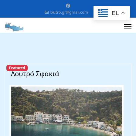
EL
loutro.gr@gmail.com
Featured
Λουτρό Σφακιά