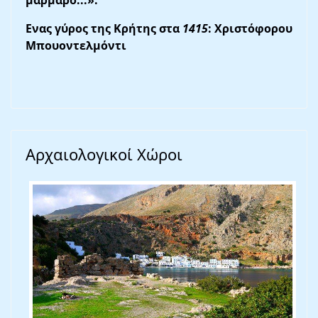
μάρμαρο...».
Eνας γύρος της Kρήτης στα
1415
: Xριστόφορου
Mπουοντελμόντι
Αρχαιολογικοί Χώροι