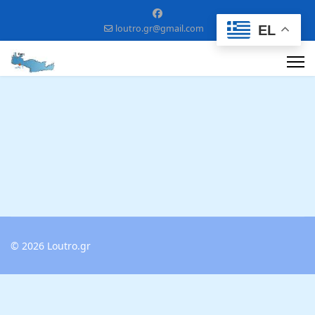
EL
loutro.gr@gmail.com
© 2026 Loutro.gr