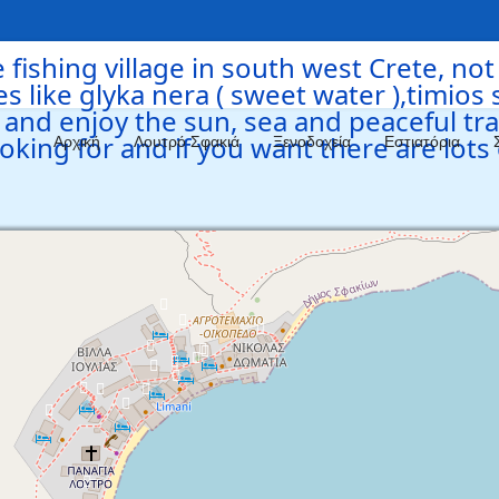
Αρχική
Λουτρό Σφακιά
Ξενοδοχεία
Εστιατόρια