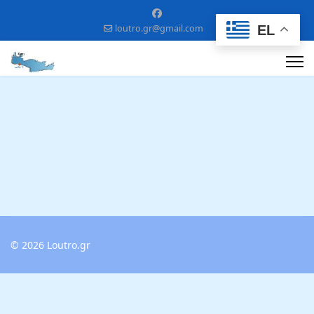
EL
loutro.gr@gmail.com
© 2026 Loutro.gr